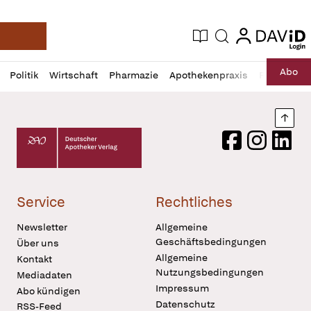
login
login
Aktuelle Ausgabe
Suche
Deutsche Apotheker Zeitung
Profil
Daz
Abo
Politik
Wirtschaft
Pharmazie
Apothekenpraxis
Recht
Sp
öffnen
Pur
Abo
öffnen
Nach
Deutscher Apotheker Verlag Logo
Facebook
Instagram
LinkedI
Service
Rechtliches
Newsletter
Allgemeine
Geschäftsbedingungen
Über uns
Allgemeine
Kontakt
Nutzungsbedingungen
Mediadaten
Impressum
Abo kündigen
Datenschutz
RSS-Feed