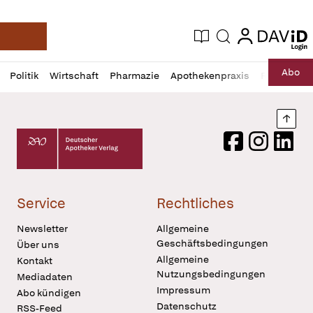
login
login
Aktuelle Ausgabe
Suche
Deutsche Apotheker Zeitung
Profil
Daz
Abo
Politik
Wirtschaft
Pharmazie
Apothekenpraxis
Recht
Sp
öffnen
Pur
Abo
öffnen
Nach
Deutscher Apotheker Verlag Logo
Facebook
Instagram
LinkedI
Service
Rechtliches
Newsletter
Allgemeine
Geschäftsbedingungen
Über uns
Allgemeine
Kontakt
Nutzungsbedingungen
Mediadaten
Impressum
Abo kündigen
Datenschutz
RSS-Feed