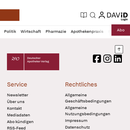
login
login
Aktuelle Ausgabe
Suche
Deutsche Apotheker Zeitung
Profil
Daz
Abo
Politik
Wirtschaft
Pharmazie
Apothekenpraxis
Recht
Sp
öffnen
Pur
Abo
öffnen
Nach
Deutscher Apotheker Verlag Logo
Facebook
Instagram
LinkedI
Service
Rechtliches
Newsletter
Allgemeine
Geschäftsbedingungen
Über uns
Allgemeine
Kontakt
Nutzungsbedingungen
Mediadaten
Impressum
Abo kündigen
Datenschutz
RSS-Feed