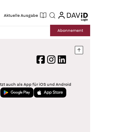
ogin
login
Aktuelle Ausgabe
Suche
Abo
nnement
Nach oben springen
Facebook
Instagram
LinkedIn
tzt auch als App für iOS und Android
Jetzt bei Google Play
Laden im App Store