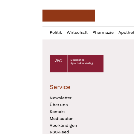
Deutsche Apotheker Ze
Profil
Daz
Politik
Wirtschaft
Pharmazie
Apothe
öffnen
Pur
Abo
öffnen
Deutscher Apotheker Verlag Logo
Service
Newsletter
Über uns
Kontakt
Mediadaten
Abo kündigen
RSS-Feed