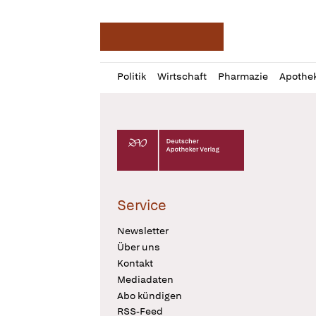
Deutsche Apotheker Ze
Profil
Daz
Politik
Wirtschaft
Pharmazie
Apothe
öffnen
Pur
Abo
öffnen
Deutscher Apotheker Verlag Logo
Service
Newsletter
Über uns
Kontakt
Mediadaten
Abo kündigen
RSS-Feed