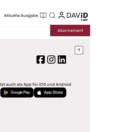
ogin
login
Aktuelle Ausgabe
Suche
Abo
nnement
Nach oben springen
Facebook
Instagram
LinkedIn
tzt auch als App für iOS und Android
Jetzt bei Google Play
Laden im App Store