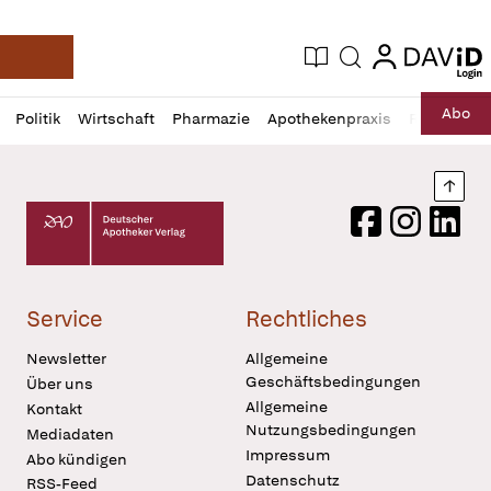
login
login
Aktuelle Ausgabe
Suche
Deutsche Apotheker Zeitung
Profil
Daz
Abo
Politik
Wirtschaft
Pharmazie
Apothekenpraxis
Recht
Sp
öffnen
Pur
Abo
öffnen
Nach
Deutscher Apotheker Verlag Logo
Facebook
Instagram
LinkedI
Service
Rechtliches
Newsletter
Allgemeine
Geschäftsbedingungen
Über uns
Allgemeine
Kontakt
Nutzungsbedingungen
Mediadaten
Impressum
Abo kündigen
Datenschutz
RSS-Feed