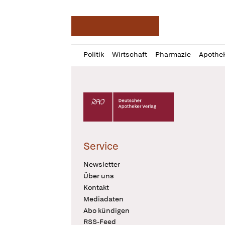
Deutsche Apotheker Ze
Profil
Daz
Politik
Wirtschaft
Pharmazie
Apothe
öffnen
Pur
Abo
öffnen
Deutscher Apotheker Verlag Logo
Service
Newsletter
Über uns
Kontakt
Mediadaten
Abo kündigen
RSS-Feed