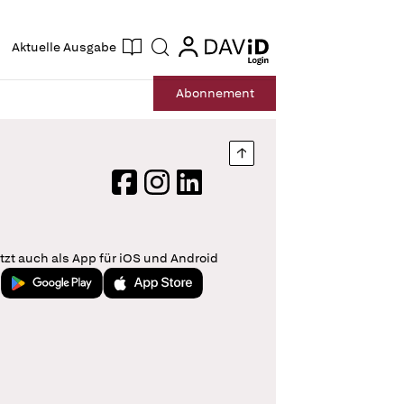
ogin
login
Aktuelle Ausgabe
Suche
Abo
nnement
Nach oben springen
Facebook
Instagram
LinkedIn
tzt auch als App für iOS und Android
Jetzt bei Google Play
Laden im App Store