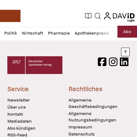
login
login
Aktuelle Ausgabe
Suche
Deutsche Apotheker Zeitung
Profil
Daz
Abo
Politik
Wirtschaft
Pharmazie
Apothekenpraxis
Recht
Sp
öffnen
Pur
Abo
öffnen
Nach
Deutscher Apotheker Verlag Logo
Facebook
Instagram
LinkedI
Service
Rechtliches
Newsletter
Allgemeine
Geschäftsbedingungen
Über uns
Allgemeine
Kontakt
Nutzungsbedingungen
Mediadaten
Impressum
Abo kündigen
Datenschutz
RSS-Feed