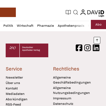
login
login
Aktuelle Ausgabe
Suche
Deutsche Apotheker Zeitung
Profil
Daz
Abo
Politik
Wirtschaft
Pharmazie
Apothekenpraxis
Recht
Sp
öffnen
Pur
Abo
öffnen
Nach
Deutscher Apotheker Verlag Logo
Facebook
Instagram
LinkedI
Service
Rechtliches
Newsletter
Allgemeine
Geschäftsbedingungen
Über uns
Allgemeine
Kontakt
Nutzungsbedingungen
Mediadaten
Impressum
Abo kündigen
Datenschutz
RSS-Feed