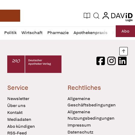
login
login
Aktuelle Ausgabe
Suche
Deutsche Apotheker Zeitung
Profil
Daz
Abo
Politik
Wirtschaft
Pharmazie
Apothekenpraxis
Recht
Sp
öffnen
Pur
Abo
öffnen
Nach
Deutscher Apotheker Verlag Logo
Facebook
Instagram
LinkedI
Service
Rechtliches
Newsletter
Allgemeine
Geschäftsbedingungen
Über uns
Allgemeine
Kontakt
Nutzungsbedingungen
Mediadaten
Impressum
Abo kündigen
Datenschutz
RSS-Feed