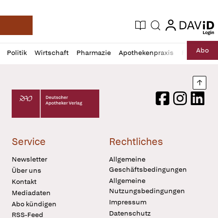
login
login
Aktuelle Ausgabe
Suche
Deutsche Apotheker Zeitung
Profil
Daz
Abo
Politik
Wirtschaft
Pharmazie
Apothekenpraxis
Recht
Sp
öffnen
Pur
Abo
öffnen
Nach
Deutscher Apotheker Verlag Logo
Facebook
Instagram
LinkedI
Service
Rechtliches
Newsletter
Allgemeine
Geschäftsbedingungen
Über uns
Allgemeine
Kontakt
Nutzungsbedingungen
Mediadaten
Impressum
Abo kündigen
Datenschutz
RSS-Feed