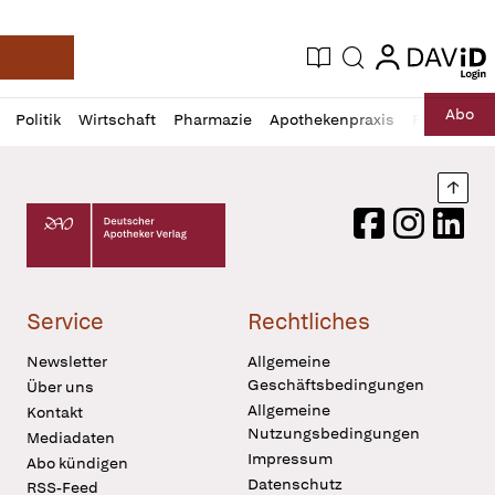
login
login
Aktuelle Ausgabe
Suche
Deutsche Apotheker Zeitung
Profil
Daz
Abo
Politik
Wirtschaft
Pharmazie
Apothekenpraxis
Recht
Sp
öffnen
Pur
Abo
öffnen
Nach
Deutscher Apotheker Verlag Logo
Facebook
Instagram
LinkedI
Service
Rechtliches
Newsletter
Allgemeine
Geschäftsbedingungen
Über uns
Allgemeine
Kontakt
Nutzungsbedingungen
Mediadaten
Impressum
Abo kündigen
Datenschutz
RSS-Feed