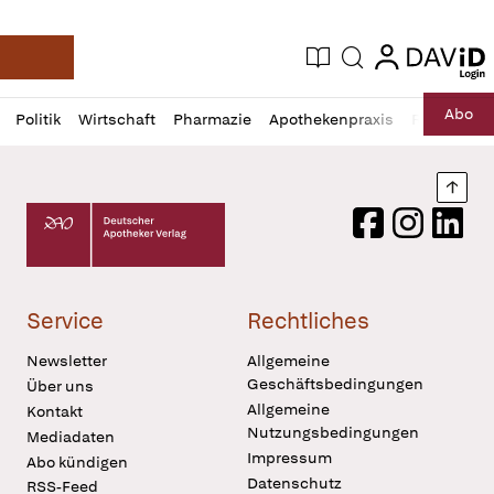
login
login
Aktuelle Ausgabe
Suche
Deutsche Apotheker Zeitung
Profil
Daz
Abo
Politik
Wirtschaft
Pharmazie
Apothekenpraxis
Recht
Sp
öffnen
Pur
Abo
öffnen
Nach
Deutscher Apotheker Verlag Logo
Facebook
Instagram
LinkedI
Service
Rechtliches
Newsletter
Allgemeine
Geschäftsbedingungen
Über uns
Allgemeine
Kontakt
Nutzungsbedingungen
Mediadaten
Impressum
Abo kündigen
Datenschutz
RSS-Feed