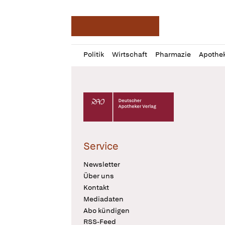
Deutsche Apotheker Ze
Profil
Daz
Politik
Wirtschaft
Pharmazie
Apothe
öffnen
Pur
Abo
öffnen
Deutscher Apotheker Verlag Logo
Service
Newsletter
Über uns
Kontakt
Mediadaten
Abo kündigen
RSS-Feed