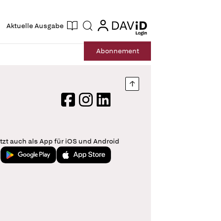
ogin
login
Aktuelle Ausgabe
Suche
Abo
nnement
Nach oben springen
Facebook
Instagram
LinkedIn
tzt auch als App für iOS und Android
Jetzt bei Google Play
Laden im App Store