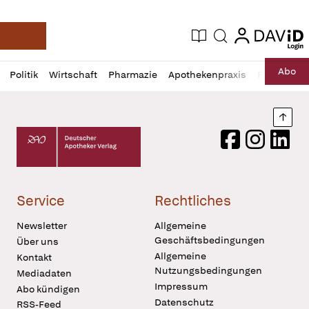
login
login
Aktuelle Ausgabe
Suche
Deutsche Apotheker Zeitung
Profil
Daz
Abo
Politik
Wirtschaft
Pharmazie
Apothekenpraxis
Recht
Sp
öffnen
Pur
Abo
öffnen
Nach
Deutscher Apotheker Verlag Logo
Facebook
Instagram
LinkedI
Service
Rechtliches
Newsletter
Allgemeine
Geschäftsbedingungen
Über uns
Allgemeine
Kontakt
Nutzungsbedingungen
Mediadaten
Impressum
Abo kündigen
Datenschutz
RSS-Feed