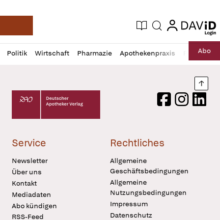
login
login
Aktuelle Ausgabe
Suche
Deutsche Apotheker Zeitung
Profil
Daz
Abo
Politik
Wirtschaft
Pharmazie
Apothekenpraxis
Recht
Sp
öffnen
Pur
Abo
öffnen
Nach
Deutscher Apotheker Verlag Logo
Facebook
Instagram
LinkedI
Service
Rechtliches
Newsletter
Allgemeine
Geschäftsbedingungen
Über uns
Allgemeine
Kontakt
Nutzungsbedingungen
Mediadaten
Impressum
Abo kündigen
Datenschutz
RSS-Feed