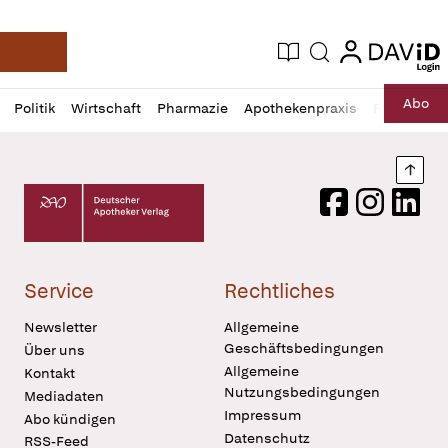
login
login
Aktuelle Ausgabe
Suche
Deutsche Apotheker Zeitung
Profil
Daz
Abo
Politik
Wirtschaft
Pharmazie
Apothekenpraxis
Recht
Sp
öffnen
Pur
Abo
öffnen
Nach
Deutscher Apotheker Verlag Logo
Facebook
Instagram
LinkedI
Service
Rechtliches
Newsletter
Allgemeine
Geschäftsbedingungen
Über uns
Allgemeine
Kontakt
Nutzungsbedingungen
Mediadaten
Impressum
Abo kündigen
Datenschutz
RSS-Feed