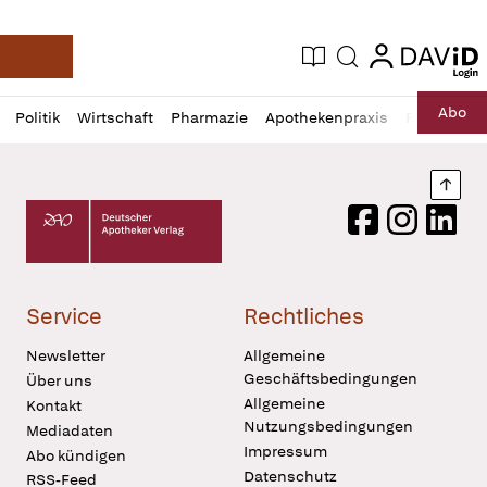
login
login
Aktuelle Ausgabe
Suche
Deutsche Apotheker Zeitung
Profil
Daz
Abo
Politik
Wirtschaft
Pharmazie
Apothekenpraxis
Recht
Sp
öffnen
Pur
Abo
öffnen
Nach
Deutscher Apotheker Verlag Logo
Facebook
Instagram
LinkedI
Service
Rechtliches
Newsletter
Allgemeine
Geschäftsbedingungen
Über uns
Allgemeine
Kontakt
Nutzungsbedingungen
Mediadaten
Impressum
Abo kündigen
Datenschutz
RSS-Feed