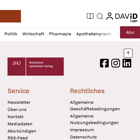
login
login
Aktuelle Ausgabe
Suche
Deutsche Apotheker Zeitung
Profil
Daz
Abo
Politik
Wirtschaft
Pharmazie
Apothekenpraxis
Recht
Sp
öffnen
Pur
Abo
öffnen
Nach
Deutscher Apotheker Verlag Logo
Facebook
Instagram
LinkedI
Service
Rechtliches
Newsletter
Allgemeine
Geschäftsbedingungen
Über uns
Allgemeine
Kontakt
Nutzungsbedingungen
Mediadaten
Impressum
Abo kündigen
Datenschutz
RSS-Feed