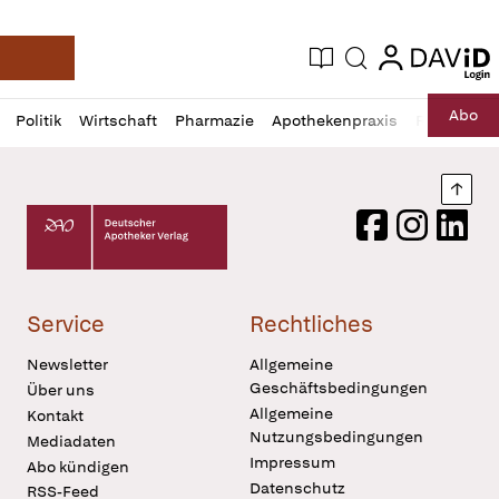
login
login
Aktuelle Ausgabe
Suche
Deutsche Apotheker Zeitung
Profil
Daz
Abo
Politik
Wirtschaft
Pharmazie
Apothekenpraxis
Recht
Sp
öffnen
Pur
Abo
öffnen
Nach
Deutscher Apotheker Verlag Logo
Facebook
Instagram
LinkedI
Service
Rechtliches
Newsletter
Allgemeine
Geschäftsbedingungen
Über uns
Allgemeine
Kontakt
Nutzungsbedingungen
Mediadaten
Impressum
Abo kündigen
Datenschutz
RSS-Feed