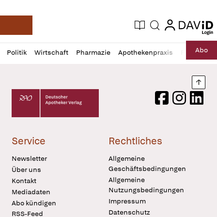
login
login
Aktuelle Ausgabe
Suche
Deutsche Apotheker Zeitung
Profil
Daz
Abo
Politik
Wirtschaft
Pharmazie
Apothekenpraxis
Recht
Sp
öffnen
Pur
Abo
öffnen
Nach
Deutscher Apotheker Verlag Logo
Facebook
Instagram
LinkedI
Service
Rechtliches
Newsletter
Allgemeine
Geschäftsbedingungen
Über uns
Allgemeine
Kontakt
Nutzungsbedingungen
Mediadaten
Impressum
Abo kündigen
Datenschutz
RSS-Feed