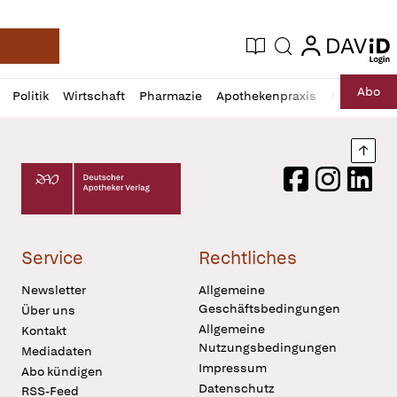
login
login
Aktuelle Ausgabe
Suche
Deutsche Apotheker Zeitung
Profil
Daz
Abo
Politik
Wirtschaft
Pharmazie
Apothekenpraxis
Recht
Sp
öffnen
Pur
Abo
öffnen
Nach
Deutscher Apotheker Verlag Logo
Facebook
Instagram
LinkedI
Service
Rechtliches
Newsletter
Allgemeine
Geschäftsbedingungen
Über uns
Allgemeine
Kontakt
Nutzungsbedingungen
Mediadaten
Impressum
Abo kündigen
Datenschutz
RSS-Feed