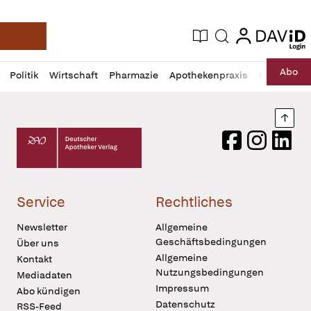
login
login
Aktuelle Ausgabe
Suche
Deutsche Apotheker Zeitung
Profil
Daz
Abo
Politik
Wirtschaft
Pharmazie
Apothekenpraxis
Recht
Sp
öffnen
Pur
Abo
öffnen
Nach
Deutscher Apotheker Verlag Logo
Facebook
Instagram
LinkedI
Service
Rechtliches
Newsletter
Allgemeine
Geschäftsbedingungen
Über uns
Allgemeine
Kontakt
Nutzungsbedingungen
Mediadaten
Impressum
Abo kündigen
Datenschutz
RSS-Feed