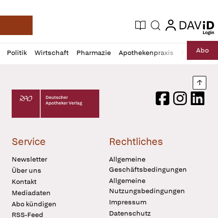
login
login
Aktuelle Ausgabe
Suche
Deutsche Apotheker Zeitung
Profil
Daz
Abo
Politik
Wirtschaft
Pharmazie
Apothekenpraxis
Recht
Sp
öffnen
Pur
Abo
öffnen
Nach
Deutscher Apotheker Verlag Logo
Facebook
Instagram
LinkedI
Service
Rechtliches
Newsletter
Allgemeine
Geschäftsbedingungen
Über uns
Allgemeine
Kontakt
Nutzungsbedingungen
Mediadaten
Impressum
Abo kündigen
Datenschutz
RSS-Feed