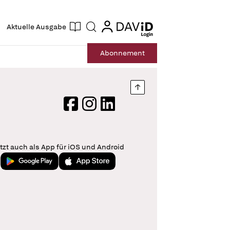
ogin
login
Aktuelle Ausgabe
Suche
Abo
nnement
Nach oben springen
Facebook
Instagram
LinkedIn
tzt auch als App für iOS und Android
Jetzt bei Google Play
Laden im App Store