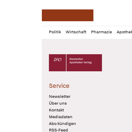
Deutsche Apotheker Ze
Profil
Daz
Politik
Wirtschaft
Pharmazie
Apothe
öffnen
Pur
Abo
öffnen
Deutscher Apotheker Verlag Logo
Service
Newsletter
Über uns
Kontakt
Mediadaten
Abo kündigen
RSS-Feed