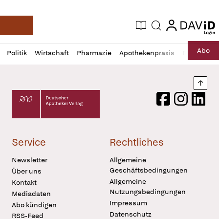
login
login
Aktuelle Ausgabe
Suche
Deutsche Apotheker Zeitung
Profil
Daz
Abo
Politik
Wirtschaft
Pharmazie
Apothekenpraxis
Recht
Sp
öffnen
Pur
Abo
öffnen
Nach
Deutscher Apotheker Verlag Logo
Facebook
Instagram
LinkedI
Service
Rechtliches
Newsletter
Allgemeine
Geschäftsbedingungen
Über uns
Allgemeine
Kontakt
Nutzungsbedingungen
Mediadaten
Impressum
Abo kündigen
Datenschutz
RSS-Feed