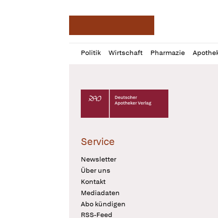
Deutsche Apotheker Ze
Profil
Daz
Politik
Wirtschaft
Pharmazie
Apothe
öffnen
Pur
Abo
öffnen
Deutscher Apotheker Verlag Logo
Service
Newsletter
Über uns
Kontakt
Mediadaten
Abo kündigen
RSS-Feed