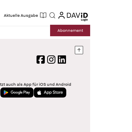
ogin
login
Aktuelle Ausgabe
Suche
Abo
nnement
Nach oben springen
Facebook
Instagram
LinkedIn
tzt auch als App für iOS und Android
Jetzt bei Google Play
Laden im App Store