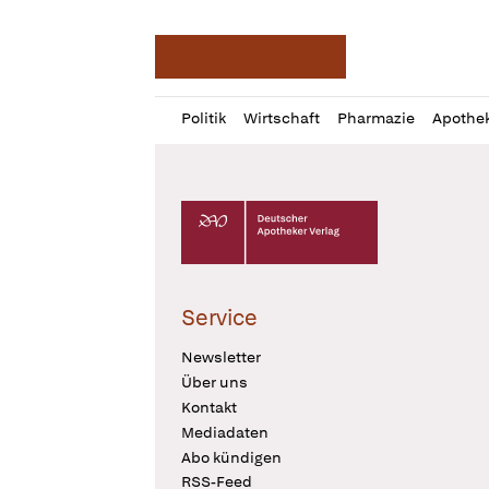
Deutsche Apotheker Ze
Profil
Daz
Politik
Wirtschaft
Pharmazie
Apothe
öffnen
Pur
Abo
öffnen
Deutscher Apotheker Verlag Logo
Service
Newsletter
Über uns
Kontakt
Mediadaten
Abo kündigen
RSS-Feed