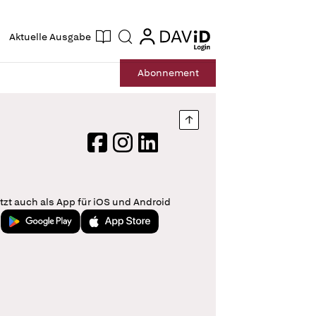
ogin
login
Aktuelle Ausgabe
Suche
Abo
nnement
Nach oben springen
Facebook
Instagram
LinkedIn
tzt auch als App für iOS und Android
Jetzt bei Google Play
Laden im App Store