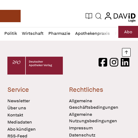
login
login
Aktuelle Ausgabe
Suche
Deutsche Apotheker Zeitung
Profil
Daz
Abo
Politik
Wirtschaft
Pharmazie
Apothekenpraxis
Recht
Sp
öffnen
Pur
Abo
öffnen
Nach
Deutscher Apotheker Verlag Logo
Facebook
Instagram
LinkedI
Service
Rechtliches
Newsletter
Allgemeine
Geschäftsbedingungen
Über uns
Allgemeine
Kontakt
Nutzungsbedingungen
Mediadaten
Impressum
Abo kündigen
Datenschutz
RSS-Feed