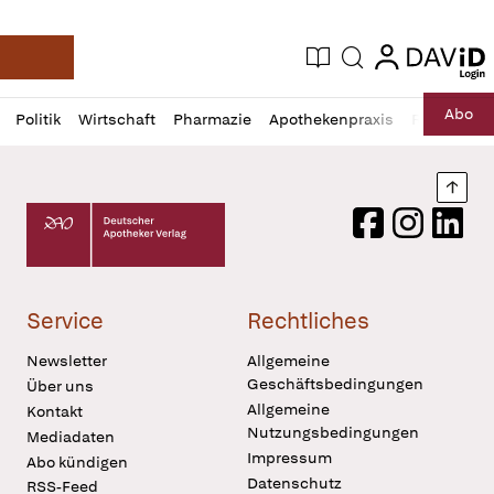
login
login
Aktuelle Ausgabe
Suche
Deutsche Apotheker Zeitung
Profil
Daz
Abo
Politik
Wirtschaft
Pharmazie
Apothekenpraxis
Recht
Sp
öffnen
Pur
Abo
öffnen
Nach
Deutscher Apotheker Verlag Logo
Facebook
Instagram
LinkedI
Service
Rechtliches
Newsletter
Allgemeine
Geschäftsbedingungen
Über uns
Allgemeine
Kontakt
Nutzungsbedingungen
Mediadaten
Impressum
Abo kündigen
Datenschutz
RSS-Feed