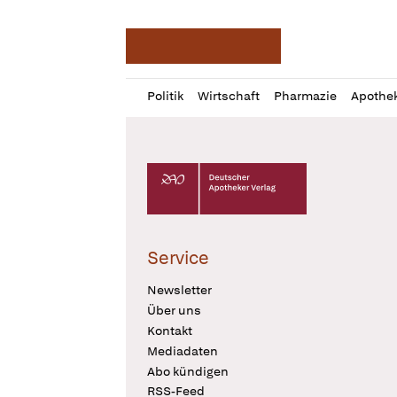
Deutsche Apotheker Ze
Profil
Daz
Politik
Wirtschaft
Pharmazie
Apothe
öffnen
Pur
Abo
öffnen
Deutscher Apotheker Verlag Logo
Service
Newsletter
Über uns
Kontakt
Mediadaten
Abo kündigen
RSS-Feed