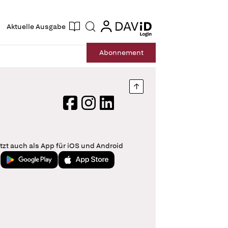
ogin
login
Aktuelle Ausgabe
Suche
Abo
nnement
Nach oben springen
Facebook
Instagram
LinkedIn
tzt auch als App für iOS und Android
Jetzt bei Google Play
Laden im App Store