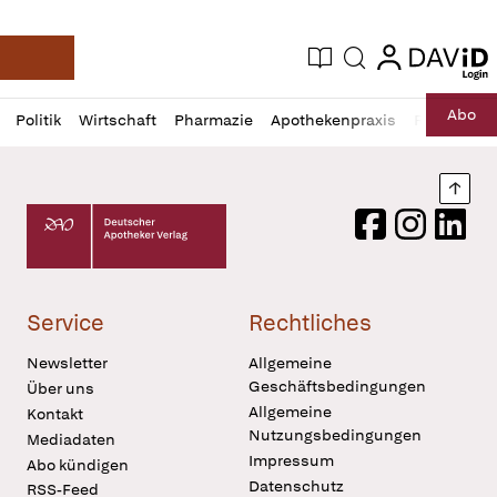
login
login
Aktuelle Ausgabe
Suche
Deutsche Apotheker Zeitung
Profil
Daz
Abo
Politik
Wirtschaft
Pharmazie
Apothekenpraxis
Recht
Sp
öffnen
Pur
Abo
öffnen
Nach
Deutscher Apotheker Verlag Logo
Facebook
Instagram
LinkedI
Service
Rechtliches
Newsletter
Allgemeine
Geschäftsbedingungen
Über uns
Allgemeine
Kontakt
Nutzungsbedingungen
Mediadaten
Impressum
Abo kündigen
Datenschutz
RSS-Feed