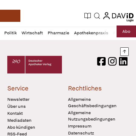
login
login
Aktuelle Ausgabe
Suche
Deutsche Apotheker Zeitung
Profil
Daz
Abo
Politik
Wirtschaft
Pharmazie
Apothekenpraxis
Recht
Sp
öffnen
Pur
Abo
öffnen
Nach
Deutscher Apotheker Verlag Logo
Facebook
Instagram
LinkedI
Service
Rechtliches
Newsletter
Allgemeine
Geschäftsbedingungen
Über uns
Allgemeine
Kontakt
Nutzungsbedingungen
Mediadaten
Impressum
Abo kündigen
Datenschutz
RSS-Feed