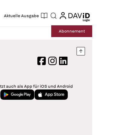
ogin
login
Aktuelle Ausgabe
Suche
Abo
nnement
Nach oben springen
Facebook
Instagram
LinkedIn
tzt auch als App für iOS und Android
Jetzt bei Google Play
Laden im App Store