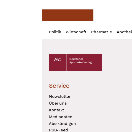
Deutsche Apotheker Ze
Profil
Daz
Politik
Wirtschaft
Pharmazie
Apothe
öffnen
Pur
Abo
öffnen
Deutscher Apotheker Verlag Logo
Service
Newsletter
Über uns
Kontakt
Mediadaten
Abo kündigen
RSS-Feed