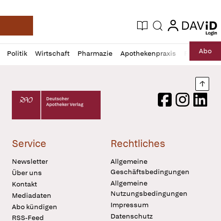
login
login
Aktuelle Ausgabe
Suche
Deutsche Apotheker Zeitung
Profil
Daz
Abo
Politik
Wirtschaft
Pharmazie
Apothekenpraxis
Recht
Sp
öffnen
Pur
Abo
öffnen
Nach
Deutscher Apotheker Verlag Logo
Facebook
Instagram
LinkedI
Service
Rechtliches
Newsletter
Allgemeine
Geschäftsbedingungen
Über uns
Allgemeine
Kontakt
Nutzungsbedingungen
Mediadaten
Impressum
Abo kündigen
Datenschutz
RSS-Feed