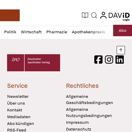
login
login
Aktuelle Ausgabe
Suche
Deutsche Apotheker Zeitung
Profil
Daz
Abo
Politik
Wirtschaft
Pharmazie
Apothekenpraxis
Recht
Sp
öffnen
Pur
Abo
öffnen
Nach
Deutscher Apotheker Verlag Logo
Facebook
Instagram
LinkedI
Service
Rechtliches
Newsletter
Allgemeine
Geschäftsbedingungen
Über uns
Allgemeine
Kontakt
Nutzungsbedingungen
Mediadaten
Impressum
Abo kündigen
Datenschutz
RSS-Feed