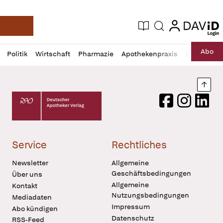
login
login
Aktuelle Ausgabe
Suche
Deutsche Apotheker Zeitung
Profil
Daz
Abo
Politik
Wirtschaft
Pharmazie
Apothekenpraxis
Recht
Sp
öffnen
Pur
Abo
öffnen
Nach
Deutscher Apotheker Verlag Logo
Facebook
Instagram
LinkedI
Service
Rechtliches
Newsletter
Allgemeine
Geschäftsbedingungen
Über uns
Allgemeine
Kontakt
Nutzungsbedingungen
Mediadaten
Impressum
Abo kündigen
Datenschutz
RSS-Feed