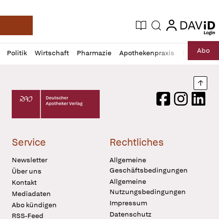
login
login
Aktuelle Ausgabe
Suche
Deutsche Apotheker Zeitung
Profil
Daz
Abo
Politik
Wirtschaft
Pharmazie
Apothekenpraxis
Recht
Sp
öffnen
Pur
Abo
öffnen
Nach
Deutscher Apotheker Verlag Logo
Facebook
Instagram
LinkedI
Service
Rechtliches
Newsletter
Allgemeine
Geschäftsbedingungen
Über uns
Allgemeine
Kontakt
Nutzungsbedingungen
Mediadaten
Impressum
Abo kündigen
Datenschutz
RSS-Feed