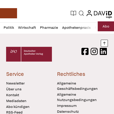
login
login
Aktuelle Ausgabe
Suche
Deutsche Apotheker Zeitung
Profil
Daz
Abo
Politik
Wirtschaft
Pharmazie
Apothekenpraxis
Recht
Sp
öffnen
Pur
Abo
öffnen
Nach
Deutscher Apotheker Verlag Logo
Facebook
Instagram
LinkedI
Service
Rechtliches
Newsletter
Allgemeine
Geschäftsbedingungen
Über uns
Allgemeine
Kontakt
Nutzungsbedingungen
Mediadaten
Impressum
Abo kündigen
Datenschutz
RSS-Feed