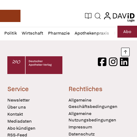
login
login
Aktuelle Ausgabe
Suche
Deutsche Apotheker Zeitung
Profil
Daz
Abo
Politik
Wirtschaft
Pharmazie
Apothekenpraxis
Recht
Sp
öffnen
Pur
Abo
öffnen
Nach
Deutscher Apotheker Verlag Logo
Facebook
Instagram
LinkedI
Service
Rechtliches
Newsletter
Allgemeine
Geschäftsbedingungen
Über uns
Allgemeine
Kontakt
Nutzungsbedingungen
Mediadaten
Impressum
Abo kündigen
Datenschutz
RSS-Feed