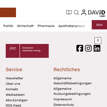
login
login
Aktuelle Ausgabe
Suche
Deutsche Apotheker Zeitung
Profil
Daz
Abo
Politik
Wirtschaft
Pharmazie
Apothekenpraxis
Recht
Sp
öffnen
Pur
Abo
öffnen
Nach
Deutscher Apotheker Verlag Logo
Facebook
Instagram
LinkedI
Service
Rechtliches
Newsletter
Allgemeine
Geschäftsbedingungen
Über uns
Allgemeine
Kontakt
Nutzungsbedingungen
Mediadaten
Impressum
Abo kündigen
Datenschutz
RSS-Feed