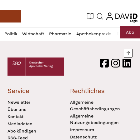
login
login
Aktuelle Ausgabe
Suche
Deutsche Apotheker Zeitung
Profil
Daz
Abo
Politik
Wirtschaft
Pharmazie
Apothekenpraxis
Recht
Sp
öffnen
Pur
Abo
öffnen
Nach
Deutscher Apotheker Verlag Logo
Facebook
Instagram
LinkedI
Service
Rechtliches
Newsletter
Allgemeine
Geschäftsbedingungen
Über uns
Allgemeine
Kontakt
Nutzungsbedingungen
Mediadaten
Impressum
Abo kündigen
Datenschutz
RSS-Feed