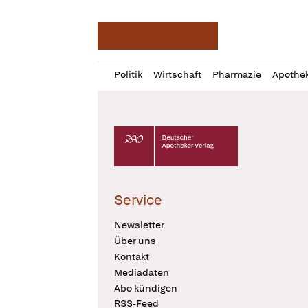
Deutsche Apotheker Ze
Profil
Daz
Politik
Wirtschaft
Pharmazie
Apothe
öffnen
Pur
Abo
öffnen
Deutscher Apotheker Verlag Logo
Service
Newsletter
Über uns
Kontakt
Mediadaten
Abo kündigen
RSS-Feed