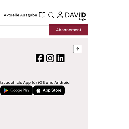
ogin
login
Aktuelle Ausgabe
Suche
Abo
nnement
Nach oben springen
Facebook
Instagram
LinkedIn
tzt auch als App für iOS und Android
Jetzt bei Google Play
Laden im App Store