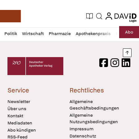
login
login
Aktuelle Ausgabe
Suche
Deutsche Apotheker Zeitung
Profil
Daz
Abo
Politik
Wirtschaft
Pharmazie
Apothekenpraxis
Recht
Sp
öffnen
Pur
Abo
öffnen
Nach
Deutscher Apotheker Verlag Logo
Facebook
Instagram
LinkedI
Service
Rechtliches
Newsletter
Allgemeine
Geschäftsbedingungen
Über uns
Allgemeine
Kontakt
Nutzungsbedingungen
Mediadaten
Impressum
Abo kündigen
Datenschutz
RSS-Feed