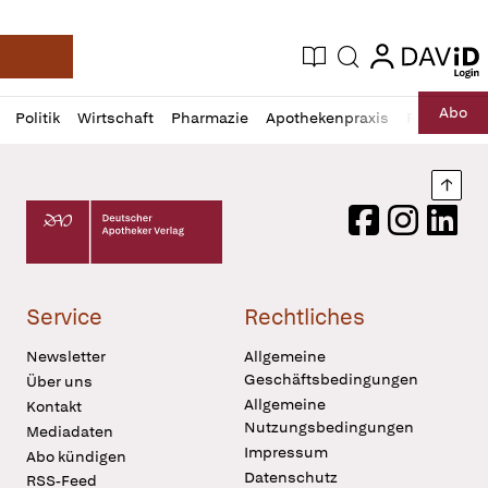
login
login
Aktuelle Ausgabe
Suche
Deutsche Apotheker Zeitung
Profil
Daz
Abo
Politik
Wirtschaft
Pharmazie
Apothekenpraxis
Recht
Sp
öffnen
Pur
Abo
öffnen
Nach
Deutscher Apotheker Verlag Logo
Facebook
Instagram
LinkedI
Service
Rechtliches
Newsletter
Allgemeine
Geschäftsbedingungen
Über uns
Allgemeine
Kontakt
Nutzungsbedingungen
Mediadaten
Impressum
Abo kündigen
Datenschutz
RSS-Feed