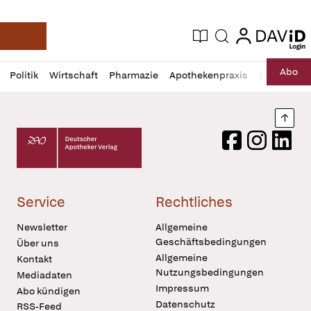
login
login
Aktuelle Ausgabe
Suche
Deutsche Apotheker Zeitung
Profil
Daz
Abo
Politik
Wirtschaft
Pharmazie
Apothekenpraxis
Recht
Sp
öffnen
Pur
Abo
öffnen
Nach
Deutscher Apotheker Verlag Logo
Facebook
Instagram
LinkedI
Service
Rechtliches
Newsletter
Allgemeine
Geschäftsbedingungen
Über uns
Allgemeine
Kontakt
Nutzungsbedingungen
Mediadaten
Impressum
Abo kündigen
Datenschutz
RSS-Feed