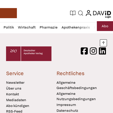
login
login
Aktuelle Ausgabe
Suche
Deutsche Apotheker Zeitung
Profil
Daz
Abo
Politik
Wirtschaft
Pharmazie
Apothekenpraxis
Recht
Sp
öffnen
Pur
Abo
öffnen
Nach
Deutscher Apotheker Verlag Logo
Facebook
Instagram
LinkedI
Service
Rechtliches
Newsletter
Allgemeine
Geschäftsbedingungen
Über uns
Allgemeine
Kontakt
Nutzungsbedingungen
Mediadaten
Impressum
Abo kündigen
Datenschutz
RSS-Feed