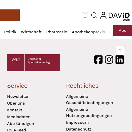
login
login
Aktuelle Ausgabe
Suche
Deutsche Apotheker Zeitung
Profil
Daz
Abo
Politik
Wirtschaft
Pharmazie
Apothekenpraxis
Recht
Sp
öffnen
Pur
Abo
öffnen
Nach
Deutscher Apotheker Verlag Logo
Facebook
Instagram
LinkedI
Service
Rechtliches
Newsletter
Allgemeine
Geschäftsbedingungen
Über uns
Allgemeine
Kontakt
Nutzungsbedingungen
Mediadaten
Impressum
Abo kündigen
Datenschutz
RSS-Feed