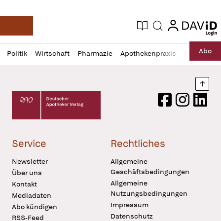
login
login
Aktuelle Ausgabe
Suche
Deutsche Apotheker Zeitung
Profil
Daz
Abo
Politik
Wirtschaft
Pharmazie
Apothekenpraxis
Recht
Sp
öffnen
Pur
Abo
öffnen
Nach
Deutscher Apotheker Verlag Logo
Facebook
Instagram
LinkedI
Service
Rechtliches
Newsletter
Allgemeine
Geschäftsbedingungen
Über uns
Allgemeine
Kontakt
Nutzungsbedingungen
Mediadaten
Impressum
Abo kündigen
Datenschutz
RSS-Feed