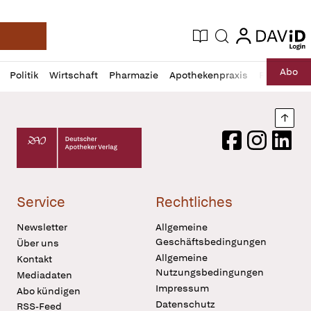
login
login
Aktuelle Ausgabe
Suche
Deutsche Apotheker Zeitung
Profil
Daz
Abo
Politik
Wirtschaft
Pharmazie
Apothekenpraxis
Recht
Sp
öffnen
Pur
Abo
öffnen
Nach
Deutscher Apotheker Verlag Logo
Facebook
Instagram
LinkedI
Service
Rechtliches
Newsletter
Allgemeine
Geschäftsbedingungen
Über uns
Allgemeine
Kontakt
Nutzungsbedingungen
Mediadaten
Impressum
Abo kündigen
Datenschutz
RSS-Feed